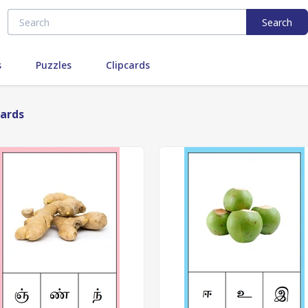
Search
s
Puzzles
Clipcards
cards