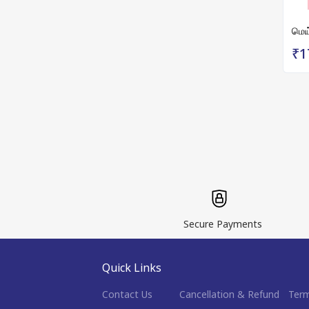
மெய்
₹1
Secure Payments
Quick Links
Contact Us
Cancellation & Refund
Term